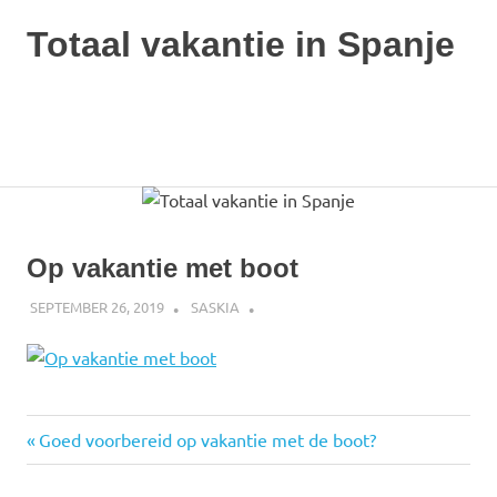
Ga
Totaal vakantie in Spanje
naar
de
Alle
inhoud
informatie
over
MENU
vakantie
in
Spanje
Op vakantie met boot
SEPTEMBER 26, 2019
SASKIA
Vorige
Bericht
Goed voorbereid op vakantie met de boot?
bericht:
navigatie