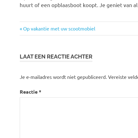
huurt of een opblaasboot koopt. Je geniet van all
Vorige
Bericht
Op vakantie met uw scootmobiel
bericht:
navigatie
LAAT EEN REACTIE ACHTER
Je e-mailadres wordt niet gepubliceerd.
Vereiste vel
Reactie
*