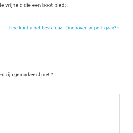
e vrijheid die een boot biedt.
Volgende
Hoe kunt u het beste naar Eindhoven airport gaan?
bericht:
den zijn gemarkeerd met
*