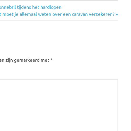
nnebril tijdens het hardlopen
gende
 moet je allemaal weten over een caravan verzekeren?
icht:
den zijn gemarkeerd met
*