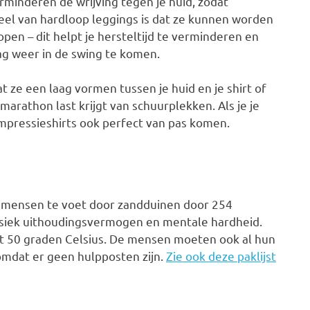
rminderen de wrijving tegen je huid, zodat
el van hardloop leggings is dat ze kunnen worden
pen – dit helpt je hersteltijd te verminderen en
ag weer in de swing te komen.
ze een laag vormen tussen je huid en je shirt of
marathon last krijgt van schuurplekken. Als je je
mpressieshirts ook perfect van pas komen.
j mensen te voet door zandduinen door 254
fysiek uithoudingsvermogen en mentale hardheid.
ot 50 graden Celsius. De mensen moeten ook al hun
mdat er geen hulpposten zijn.
Zie ook deze paklijst