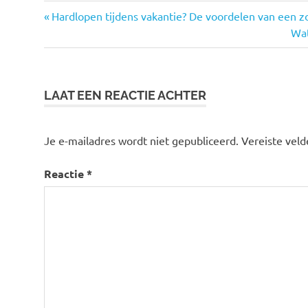
Vorige
Bericht
Hardlopen tijdens vakantie? De voordelen van een zo
bericht:
Vol
Wat
navigatie
ber
LAAT EEN REACTIE ACHTER
Je e-mailadres wordt niet gepubliceerd.
Vereiste vel
Reactie
*