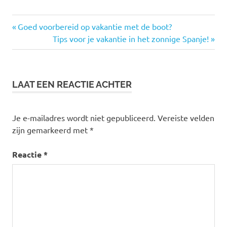
Vorige
Bericht
Goed voorbereid op vakantie met de boot?
bericht:
Volgende
Tips voor je vakantie in het zonnige Spanje!
navigatie
bericht:
LAAT EEN REACTIE ACHTER
Je e-mailadres wordt niet gepubliceerd.
Vereiste velden
zijn gemarkeerd met
*
Reactie
*