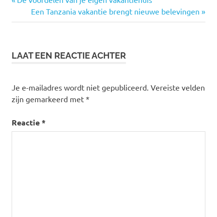
Bericht
bericht:
Volgende
Een Tanzania vakantie brengt nieuwe belevingen
navigatie
bericht:
LAAT EEN REACTIE ACHTER
Je e-mailadres wordt niet gepubliceerd.
Vereiste velden
zijn gemarkeerd met
*
Reactie
*